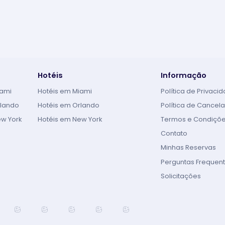
Hotéis
Informação
iami
Hotéis em Miami
Política de Privaci
rlando
Hotéis em Orlando
Política de Cance
ew York
Hotéis em New York
Termos e Condiçõ
Contato
Minhas Reservas
Perguntas Frequen
Solicitações