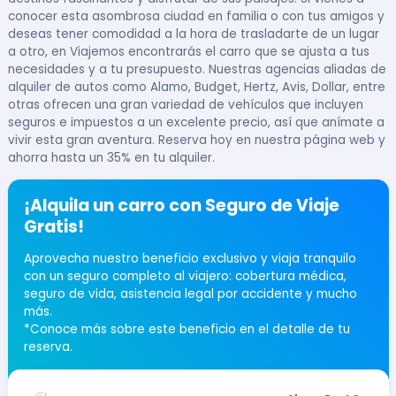
conocer esta asombrosa ciudad en familia o con tus amigos y
deseas tener comodidad a la hora de trasladarte de un lugar
a otro, en Viajemos encontrarás el carro que se ajusta a tus
necesidades y a tu presupuesto. Nuestras agencias aliadas de
alquiler de autos como Alamo, Budget, Hertz, Avis, Dollar, entre
otras ofrecen una gran variedad de vehículos que incluyen
seguros e impuestos a un excelente precio, así que anímate a
vivir esta gran aventura. Reserva hoy en nuestra página web y
ahorra hasta un 35% en tu alquiler.
¡Alquila un carro con Seguro de Viaje
Gratis!
Aprovecha nuestro beneficio exclusivo y viaja tranquilo
con un seguro completo al viajero: cobertura médica,
seguro de vida, asistencia legal por accidente y mucho
más.
*Conoce más sobre este beneficio en el detalle de tu
reserva.