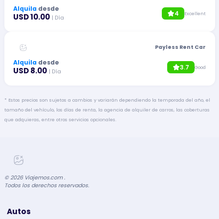
Alquila
desde
4
Excellent
USD 10.00
| Día
Payless Rent Car
Alquila
desde
3.7
Good
USD 8.00
| Día
* Estos precios son sujetos a cambios y variarán dependiendo la temporada del año, el
tamaño del vehículo, los días de renta, la agencia de alquiler de carros, las coberturas
que adquieras, entre otros servicios opcionales.
©
2026
Viajemos.com .
Todos los derechos reservados.
Autos