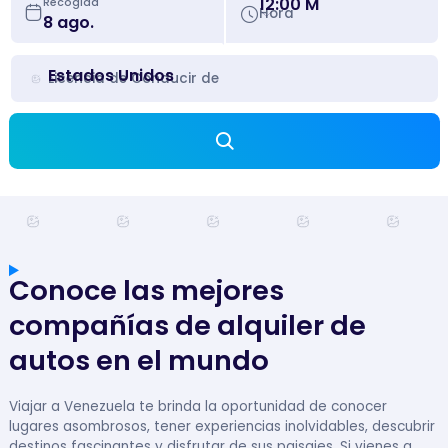
12:00 M
Recogida
Hora
Estados Unidos
Licencia de Conducir de
Conoce las mejores
compañías de alquiler de
autos en el mundo
Viajar a Venezuela te brinda la oportunidad de conocer
lugares asombrosos, tener experiencias inolvidables, descubrir
destinos fascinantes y disfrutar de sus paisajes. Si vienes a