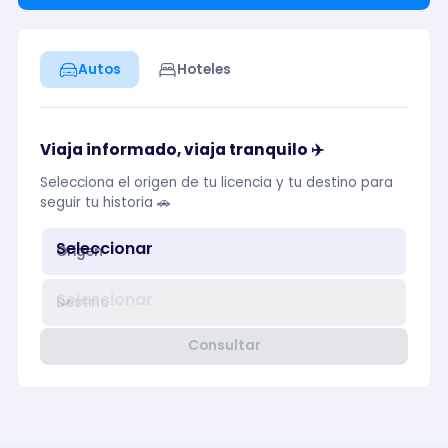
Autos
Hoteles
Viaja informado, viaja tranquilo ✈️
Selecciona el origen de tu licencia y tu destino para
seguir tu historia 🚗
Seleccionar
Origen
Seleccionar
Destino
Consultar