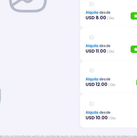
Alquila
desde
USD 8.00
| Día
Alquila
desde
USD 11.00
| Día
Alquila
desde
USD 12.00
| Día
Alquila
desde
USD 10.00
| Día
 año, el tamaño del vehículo, los días de renta, la agencia de alquiler de carros, las coberturas