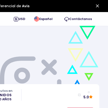
ferencial de
Avis
USD
Español
Contáctanos
autos en
UNIDOS
5.0
10 AÑOS