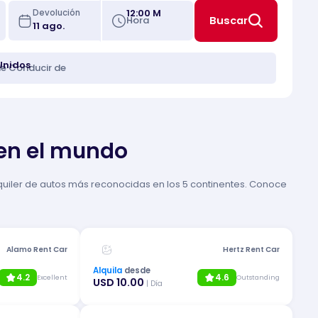
12:00 M
Devolución
Hora
Buscar
Unidos
de Conducir de
 en el mundo
quiler de autos más reconocidas en los 5 continentes. Conoce
Alamo Rent Car
Hertz Rent Car
Alquila
desde
4.2
4.6
Excellent
Outstanding
USD 10.00
| Día