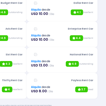
Budget Rent Car
Dollar Rent Car
Alquila
desde
4.6
4.1
Outstanding
Excellent
USD 10.00
| Día
Avis Rent Car
Enterprise Rent Car
Alquila
desde
4.9
4.4
Outstanding
Excellent
USD 10.00
| Día
Sixt Rent Car
National Rent Car
Alquila
desde
4.3
4.9
Excellent
Outstanding
USD 13.00
| Día
Thrifty Rent Car
Payless Rent Car
Alquila
desde
4
3.7
Excellent
Good
USD 8.00
| Día
 que adquieras, entre otros servicios opcionales.