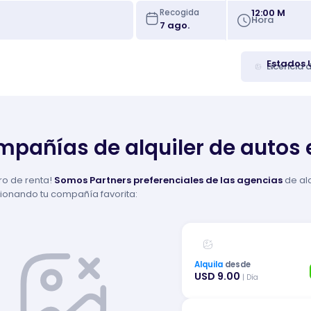
12:00 M
Recogida
Hora
Estados 
Licencia 
pañías de alquiler de autos
ro de renta!
Somos Partners preferenciales de las agencias
de al
cionando tu compañía favorita:
Alquila
desde
USD 9.00
| Día